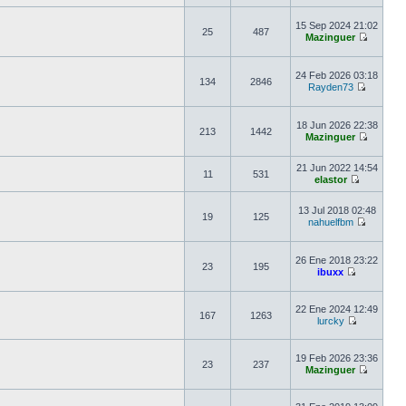
15 Sep 2024 21:02
25
487
Mazinguer
24 Feb 2026 03:18
134
2846
Rayden73
18 Jun 2026 22:38
213
1442
Mazinguer
21 Jun 2022 14:54
11
531
elastor
13 Jul 2018 02:48
19
125
nahuelfbm
26 Ene 2018 23:22
23
195
ibuxx
22 Ene 2024 12:49
167
1263
lurcky
19 Feb 2026 23:36
23
237
Mazinguer