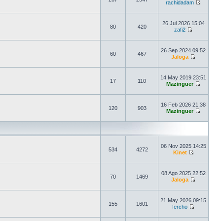
rachidadam
26 Jul 2026 15:04
80
420
zafi2
26 Sep 2024 09:52
60
467
Jaloga
14 May 2019 23:51
17
110
Mazinguer
16 Feb 2026 21:38
120
903
Mazinguer
06 Nov 2025 14:25
534
4272
Kinet
08 Ago 2025 22:52
70
1469
Jaloga
21 May 2026 09:15
155
1601
fercho