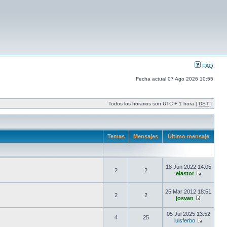
FAQ
Fecha actual 07 Ago 2026 10:55
Todos los horarios son UTC + 1 hora [
DST
]
Temas
Mensajes
Último mensaje
18 Jun 2022 14:05
2
2
elastor
25 Mar 2012 18:51
2
2
josvan
05 Jul 2025 13:52
4
25
luisferbo