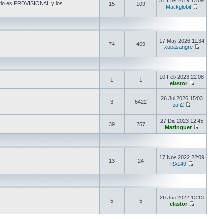
31 Ene 2019 13:09
sitio es PROVISIONAL y los
15
109
Mackglobit
17 May 2026 11:34
74
469
xupasangre
10 Feb 2023 22:08
1
1
elastor
26 Jul 2026 15:03
3
6422
zafi2
27 Dic 2023 12:45
39
257
Mazinguer
17 Nov 2022 22:09
13
24
RA149
26 Jun 2022 13:13
5
5
elastor