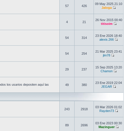
09 May 2025 21:10
57
426
Jaloga
26 Nov 2015 00:40
4
21
titisoim
23 Ene 2026 18:40
54
314
alexis.266
21 Mar 2025 23:41
54
254
jlm78
15 Sep 2025 13:20
29
237
Chamon
23 Ene 2019 22:04
odos los usarios depositen aquí las
49
380
JEGAR
03 Mar 2026 01:02
243
2918
Rayden73
03 Ene 2023 00:30
89
2696
Mazinguer