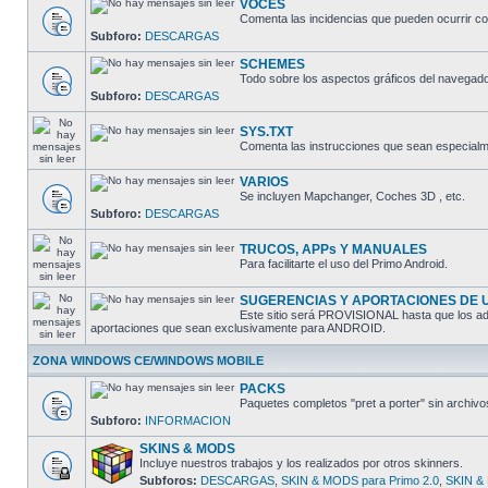
VOCES
Comenta las incidencias que pueden ocurrir co
Subforo:
DESCARGAS
SCHEMES
Todo sobre los aspectos gráficos del navegado
Subforo:
DESCARGAS
SYS.TXT
Comenta las instrucciones que sean especialme
VARIOS
Se incluyen Mapchanger, Coches 3D , etc.
Subforo:
DESCARGAS
TRUCOS, APPs Y MANUALES
Para facilitarte el uso del Primo Android.
SUGERENCIAS Y APORTACIONES DE 
Este sitio será PROVISIONAL hasta que los admi
aportaciones que sean exclusivamente para ANDROID.
ZONA WINDOWS CE/WINDOWS MOBILE
PACKS
Paquetes completos "pret a porter" sin arch
Subforo:
INFORMACION
SKINS & MODS
Incluye nuestros trabajos y los realizados por otros skinners.
Subforos:
DESCARGAS
,
SKIN & MODS para Primo 2.0
,
SKIN & 