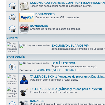
COMUNICADO SOBRE EL COPYRIGHT (STAFF IGOMAN
Todo lo que debes saber sobre la legalidad en internet.
DONACIONES
Donaciones para ser VIP o voluntarias
NOVEDADES
Creemos de tu interés la lectura de este hilo.
ZONA VIP
EXCLUSIVO USUARIOS VIP
Zona dedicada exclusivamente a los usuarios 
ZONA COMÚN
LO MÁS ESENCIAL
Te proponemos que empieces por aquí.
Subforos:
GUIAS BÁSICAS
,
VIDEO TUTORIALES
TALLER DEL SKIN 1 (lenguajes de programación: ui, lua,
Para quien quiera aprender a hacer skins.
TALLER DEL SKIN 2 (gráficos y trucos para el sys.txt)
El complemento perfecto del taller anterior.
RADARES
Radares de España, Europa y del mundo. España clasificados en 5