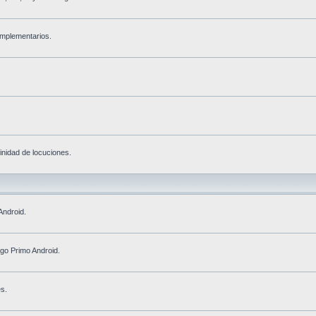
omplementarios.
inidad de locuciones.
Android.
go Primo Android.
es.