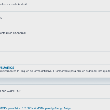
n las voces de Android.
r.
nte útiles en Android.
USUARIOS
nistradores lo ubiquen de forma definitiva. ES importante para el buen orden del foro que t
ivos con COPYRIGHT
MODs para Primo 1.2
,
SKIN & MODs para Igo8 e Igo Amigo