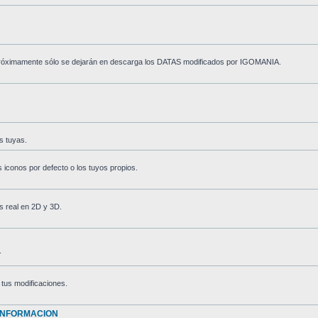
. Próximamente sólo se dejarán en descarga los DATAS modificados por IGOMANIA.
s tuyas.
s iconos por defecto o los tuyos propios.
s real en 2D y 3D.
.
tus modificaciones.
 INFORMACION