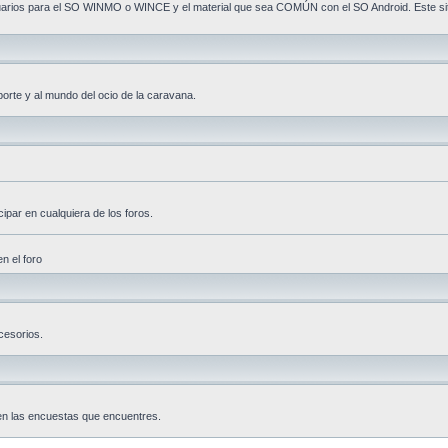
s usuarios para el SO WINMO o WINCE y el material que sea COMÚN con el SO Android. Este 
porte y al mundo del ocio de la caravana.
ipar en cualquiera de los foros.
n el foro
cesorios.
 en las encuestas que encuentres.