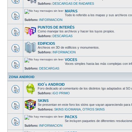
Subforo:
DESCARGAS DE RADARES
MAPAS
Todo lo referido a los mapas y sus archivos c
Subforo:
INFORMACION
PUNTOS DE INTERÉS
Como manejar los archivos y hacer los tuyos propios.
Subforo:
DESCARGAS
EDIFICIOS
Archivos en 3D de edificios y monumentos.
Subforo:
INFORMACION
VOCES
Voces simples hasta las más complejas con inf
Subforo:
DESCARGAS
ZONA ANDROID
IGO´s ANDROID
Foro dedicado al comentario de los distintos Igo adaptados al SO 
Subforo:
iGO PRIMO
SKINS
Se presentan en este foro los skins que vayan apareciendo para I
Subforos:
SKINS IGOMANIA
,
OTROS SKINS
PACKS
Se incluyen paquetes de diferentes resolucion
Subforo:
INFORMACION