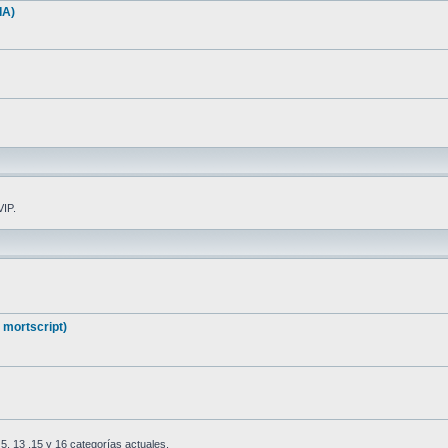
IA)
VIP.
 mortscript)
, 13 ,15 y 16 categorías actuales.