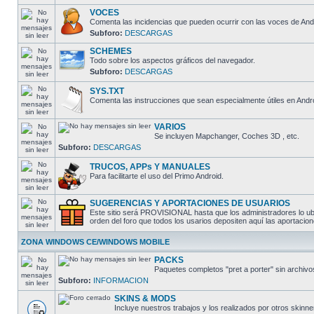
VOCES
Comenta las incidencias que pueden ocurrir con las voces de And
Subforo:
DESCARGAS
SCHEMES
Todo sobre los aspectos gráficos del navegador.
Subforo:
DESCARGAS
SYS.TXT
Comenta las instrucciones que sean especialmente útiles en Andro
VARIOS
Se incluyen Mapchanger, Coches 3D , etc.
Subforo:
DESCARGAS
TRUCOS, APPs Y MANUALES
Para facilitarte el uso del Primo Android.
SUGERENCIAS Y APORTACIONES DE USUARIOS
Este sitio será PROVISIONAL hasta que los administradores lo ubi
orden del foro que todos los usarios depositen aquí las aporta
ZONA WINDOWS CE/WINDOWS MOBILE
PACKS
Paquetes completos "pret a porter" sin arch
Subforo:
INFORMACION
SKINS & MODS
Incluye nuestros trabajos y los realizados por otros skinne