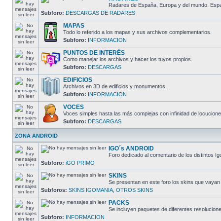
Radares de España, Europa y del mundo. España
Subforo:
DESCARGAS DE RADARES
MAPAS
Todo lo referido a los mapas y sus archivos complementarios.
Subforo:
INFORMACION
PUNTOS DE INTERÉS
Como manejar los archivos y hacer los tuyos propios.
Subforo:
DESCARGAS
EDIFICIOS
Archivos en 3D de edificios y monumentos.
Subforo:
INFORMACION
VOCES
Voces simples hasta las más complejas con infinidad de locucione
Subforo:
DESCARGAS
ZONA ANDROID
IGO´s ANDROID
Foro dedicado al comentario de los distintos I
Subforo:
iGO PRIMO
SKINS
Se presentan en este foro los skins que vayan
Subforos:
SKINS IGOMANIA
,
OTROS SKINS
PACKS
Se incluyen paquetes de diferentes resolucion
Subforo:
INFORMACION