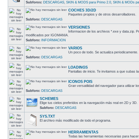
Subforos:
DESCARGAS
,
SKIN & MODS para Primo 2.0
,
SKIN & MODs par
COCHES 3D/2D
Paquetes propios y de otros desarrolladores.
Subforo:
DESCARGAS
VERSIONES
Informacion de los archivos *.exe y data.zip.
modificados por IGOMANIA.
Subforo:
INFORMACION
VARIOS
Un poco de todo. Se actualiza periodicamente.
Subforo:
DESCARGAS
LOADINGS
Pantallas de inicio. Te invitamos a que subas la
ICONOS POIS
Gran versatilidad del navegador para utilizar lo
Subforo:
DESCARGAS
SCHEMES
Elige tus cielos preferidos en la navegación más real en 2D y 3D.
Subforo:
DESCARGAS
SYS.TXT
El archivo más modificado de todo el programa.
HERRAMIENTAS
Todas las herramientas necesarias para hacer 