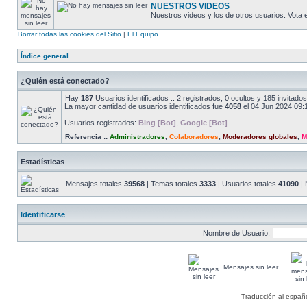
NUESTROS VIDEOS
Nuestros videos y los de otros usuarios. Vota
Borrar todas las cookies del Sitio
|
El Equipo
Índice general
¿Quién está conectado?
Hay
187
Usuarios identificados :: 2 registrados, 0 ocultos y 185 invitad
La mayor cantidad de usuarios identificados fue
4058
el 04 Jun 2024 09:
Usuarios registrados:
Bing [Bot]
,
Google [Bot]
Referencia ::
Administradores
,
Colaboradores
,
Moderadores globales
,
M
Estadísticas
Mensajes totales
39568
| Temas totales
3333
| Usuarios totales
41090
| 
Identificarse
Nombre de Usuario:
Mensajes sin leer
Traducción al españ