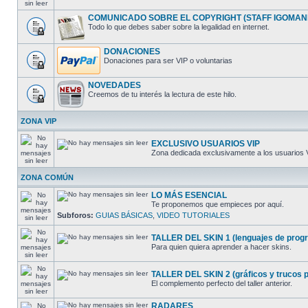
COMUNICADO SOBRE EL COPYRIGHT (STAFF IGOMAN
Todo lo que debes saber sobre la legalidad en internet.
DONACIONES
Donaciones para ser VIP o voluntarias
NOVEDADES
Creemos de tu interés la lectura de este hilo.
ZONA VIP
EXCLUSIVO USUARIOS VIP
Zona dedicada exclusivamente a los usuarios 
ZONA COMÚN
LO MÁS ESENCIAL
Te proponemos que empieces por aquí.
Subforos:
GUIAS BÁSICAS
,
VIDEO TUTORIALES
TALLER DEL SKIN 1 (lenguajes de progra
Para quien quiera aprender a hacer skins.
TALLER DEL SKIN 2 (gráficos y trucos pa
El complemento perfecto del taller anterior.
RADARES