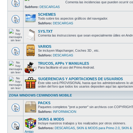
Comenta las incidencias que pueden ocurrir co
Subforo:
DESCARGAS
SCHEMES
Todo sobre los aspectos gráficos del navegador.
Subforo:
DESCARGAS
SYS.TXT
Comenta las instrucciones que sean especialmente útiles en Andro
VARIOS
Se incluyen Mapchanger, Coches 3D , etc.
Subforo:
DESCARGAS
TRUCOS, APPs Y MANUALES
Para facilitarte el uso del Primo Android.
SUGERENCIAS Y APORTACIONES DE USUARIOS
Este sitio será PROVISIONAL hasta que los administradores lo ubi
orden del foro que todos los usarios depositen aquí las aporta
ZONA WINDOWS CE/WINDOWS MOBILE
PACKS
Paquetes completos "pret a porter" sin archivos con COPYRIGH
Subforo:
INFORMACION
SKINS & MODS
Incluye nuestros trabajos y los realizados por otros skinners.
Subforos:
DESCARGAS
,
SKIN & MODS para Primo 2.0
,
SKIN & 
Amigo