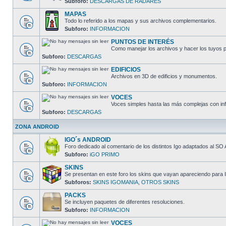
Subforo:
DESCARGAS DE RADARES
MAPAS
Todo lo referido a los mapas y sus archivos complementarios.
Subforo:
INFORMACION
PUNTOS DE INTERÉS
Como manejar los archivos y hacer los tuyos p
Subforo:
DESCARGAS
EDIFICIOS
Archivos en 3D de edificios y monumentos.
Subforo:
INFORMACION
VOCES
Voces simples hasta las más complejas con inf
Subforo:
DESCARGAS
ZONA ANDROID
IGO´s ANDROID
Foro dedicado al comentario de los distintos Igo adaptados al SO 
Subforo:
iGO PRIMO
SKINS
Se presentan en este foro los skins que vayan apareciendo para I
Subforos:
SKINS IGOMANIA
,
OTROS SKINS
PACKS
Se incluyen paquetes de diferentes resoluciones.
Subforo:
INFORMACION
VOCES