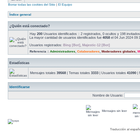
Borrar todas las cookies del Sitio
|
El Equipo
Índice general
¿Quién está conectado?
Hay
200
Usuarios identificados :: 2 registrados, 0 ocultos y 198 invitad
La mayor cantidad de usuarios identificados fue
4058
el 04 Jun 2024 09:
Usuarios registrados:
Bing [Bot]
,
Majestic-12 [Bot]
Referencia ::
Administradores
,
Colaboradores
,
Moderadores globales
,
M
Estadísticas
Mensajes totales
39568
| Temas totales
3333
| Usuarios totales
41090
| 
Identificarse
Nombre de Usuario:
Mensajes sin leer
Traducción al españ