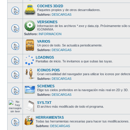
COCHES 3D/2D
Paquetes propios y de otros desarrolladores.
Subforo:
DESCARGAS
VERSIONES
Informacion de los archivos *.exe y data.zip. Próximamente sólo
IGOMANIA.
Subforo:
INFORMACION
VARIOS
Un poco de todo. Se actualiza periodicamente.
Subforo:
DESCARGAS
LOADINGS
Pantallas de inicio. Te invitamos a que subas las tuyas.
ICONOS POIS
Gran versatilidad del navegador para utilizar los iconos por defect
Subforo:
DESCARGAS
SCHEMES
Elige tus cielos preferidos en la navegación más real en 2D y 3D.
Subforo:
DESCARGAS
SYS.TXT
El archivo más modificado de todo el programa.
HERRAMIENTAS
Todas las herramientas necesarias para hacer tus modificaciones.
Subforo:
DESCARGAS