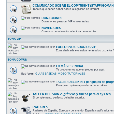
COMUNICADO SOBRE EL COPYRIGHT (STAFF IGOMAN
Todo lo que debes saber sobre la legalidad en internet.
DONACIONES
Donaciones para ser VIP o voluntarias
NOVEDADES
Creemos de tu interés la lectura de este hilo.
ZONA VIP
EXCLUSIVO USUARIOS VIP
Zona dedicada exclusivamente a los usuarios 
ZONA COMÚN
LO MÁS ESENCIAL
Te proponemos que empieces por aquí.
Subforos:
GUIAS BÁSICAS
,
VIDEO TUTORIALES
TALLER DEL SKIN 1 (lenguajes de progra
Para quien quiera aprender a hacer skins.
TALLER DEL SKIN 2 (gráficos y trucos para el sys.txt)
El complemento perfecto del taller anterior.
RADARES
Radares de España, Europa y del mundo. España clasificados en 5