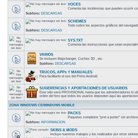
VOCES
Comenta las incidencias que pueden ocurrir co
Subforo:
DESCARGAS
SCHEMES
Todo sobre los aspectos gráficos del navegado
Subforo:
DESCARGAS
SYS.TXT
Comenta las instrucciones que sean especialme
VARIOS
Se incluyen Mapchanger, Coches 3D , etc.
Subforo:
DESCARGAS
TRUCOS, APPs Y MANUALES
Para facilitarte el uso del Primo Android.
SUGERENCIAS Y APORTACIONES DE USUARIOS
Este sitio será PROVISIONAL hasta que los administradores lo ubi
orden del foro que todos los usarios depositen aquí las aporta
ZONA WINDOWS CE/WINDOWS MOBILE
PACKS
Paquetes completos "pret a porter" sin arch
Subforo:
INFORMACION
SKINS & MODS
Incluye nuestros trabajos y los realizados por otros skinne