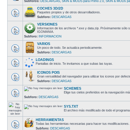
Subforos:
DESCARGAS
,
SKIN & MODS para Primo 2.0
,
SKIN & MODs par
COCHES 3D/2D
Paquetes propios y de otros desarrolladores.
Subforo:
DESCARGAS
VERSIONES
Informacion de los archivos *.exe y data.zip. Próximamente sólo
IGOMANIA.
Subforo:
INFORMACION
VARIOS
Un poco de todo. Se actualiza periodicamente.
Subforo:
DESCARGAS
LOADINGS
Pantallas de inicio. Te invitamos a que subas las tuyas.
ICONOS POIS
Gran versatilidad del navegador para utilizar los iconos por defect
Subforo:
DESCARGAS
SCHEMES
Elige tus cielos preferidos en la navegación má
Subforo:
DESCARGAS
SYS.TXT
El archivo más modificado de todo el programa
HERRAMIENTAS
Todas las herramientas necesarias para hacer tus modificaciones.
Subforo:
DESCARGAS