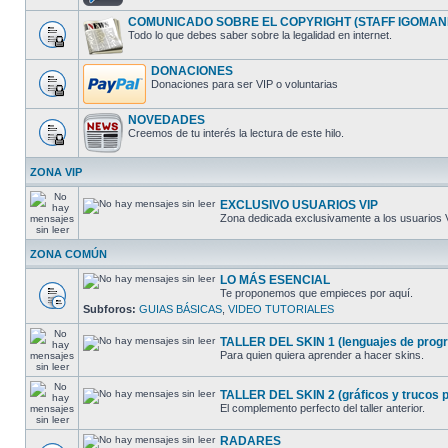
COMUNICADO SOBRE EL COPYRIGHT (STAFF IGOMAN
Todo lo que debes saber sobre la legalidad en internet.
DONACIONES
Donaciones para ser VIP o voluntarias
NOVEDADES
Creemos de tu interés la lectura de este hilo.
ZONA VIP
EXCLUSIVO USUARIOS VIP
Zona dedicada exclusivamente a los usuarios 
ZONA COMÚN
LO MÁS ESENCIAL
Te proponemos que empieces por aquí.
Subforos:
GUIAS BÁSICAS
,
VIDEO TUTORIALES
TALLER DEL SKIN 1 (lenguajes de progra
Para quien quiera aprender a hacer skins.
TALLER DEL SKIN 2 (gráficos y trucos pa
El complemento perfecto del taller anterior.
RADARES