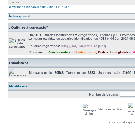
Borrar todas las cookies del Sitio
|
El Equipo
Índice general
¿Quién está conectado?
Hay
153
Usuarios identificados :: 2 registrados, 0 ocultos y 151 invitad
La mayor cantidad de usuarios identificados fue
4058
el 04 Jun 2024 09:
Usuarios registrados:
Bing [Bot]
,
Majestic-12 [Bot]
Referencia ::
Administradores
,
Colaboradores
,
Moderadores globales
,
M
Estadísticas
Mensajes totales
39568
| Temas totales
3333
| Usuarios totales
41090
| 
Identificarse
Nombre de Usuario:
Mensajes sin leer
Traducción al españ