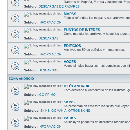
Radares de España, Europa y del mundo. España
Subforo:
DESCARGAS DE RADARES
MAPAS
Todo lo referido a los mapas y sus archivos c
Subforo:
INFORMACION
PUNTOS DE INTERÉS
Como manejar los archivos y hacer los tuyos p
Subforo:
DESCARGAS
EDIFICIOS
Archivos en 3D de edificios y monumentos.
Subforo:
INFORMACION
VOCES
Voces simples hasta las más complejas con inf
Subforo:
DESCARGAS
ZONA ANDROID
IGO´s ANDROID
Foro dedicado al comentario de los distintos I
Subforo:
iGO PRIMO
SKINS
Se presentan en este foro los skins que vayan
Subforos:
SKINS IGOMANIA
,
OTROS SKINS
PACKS
Se incluyen paquetes de diferentes resolucion
Subforo:
INFORMACION