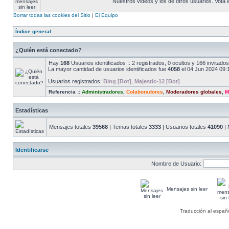
Nuestros videos y los de otros usuarios. Vota
Borrar todas las cookies del Sitio
|
El Equipo
Índice general
¿Quién está conectado?
Hay
168
Usuarios identificados :: 2 registrados, 0 ocultos y 166 invitad
La mayor cantidad de usuarios identificados fue
4058
el 04 Jun 2024 09:
Usuarios registrados:
Bing [Bot]
,
Majestic-12 [Bot]
Referencia ::
Administradores
,
Colaboradores
,
Moderadores globales
,
M
Estadísticas
Mensajes totales
39568
| Temas totales
3333
| Usuarios totales
41090
| 
Identificarse
Nombre de Usuario:
Mensajes sin leer
Traducción al españ