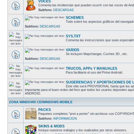
VOCES
Comenta las incidencias que pueden ocurrir con las voces de And
Subforo:
DESCARGAS
SCHEMES
Todo sobre los aspectos gráficos del navegado
Subforo:
DESCARGAS
SYS.TXT
Comenta las instrucciones que sean especialme
VARIOS
Se incluyen Mapchanger, Coches 3D , etc.
Subforo:
DESCARGAS
TRUCOS, APPs Y MANUALES
Para facilitarte el uso del Primo Android.
SUGERENCIAS Y APORTACIONES DE 
Este sitio será PROVISIONAL hasta que los adm
importante para el buen orden del foro que todos los usarios depositen aq
ANDROID.
ZONA WINDOWS CE/WINDOWS MOBILE
PACKS
Paquetes completos "pret a porter" sin archivos con COPYRIGH
Subforo:
INFORMACION
SKINS & MODS
Incluye nuestros trabajos y los realizados por otros skinners.