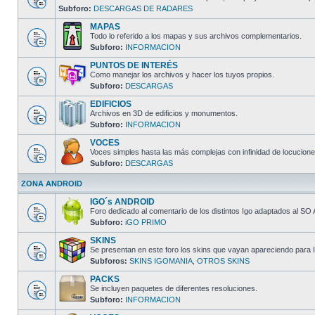
Subforo:
DESCARGAS DE RADARES
MAPAS
Todo lo referido a los mapas y sus archivos complementarios.
Subforo:
INFORMACION
PUNTOS DE INTERÉS
Como manejar los archivos y hacer los tuyos propios.
Subforo:
DESCARGAS
EDIFICIOS
Archivos en 3D de edificios y monumentos.
Subforo:
INFORMACION
VOCES
Voces simples hasta las más complejas con infinidad de locucione
Subforo:
DESCARGAS
ZONA ANDROID
IGO´s ANDROID
Foro dedicado al comentario de los distintos Igo adaptados al SO 
Subforo:
iGO PRIMO
SKINS
Se presentan en este foro los skins que vayan apareciendo para I
Subforos:
SKINS IGOMANIA
,
OTROS SKINS
PACKS
Se incluyen paquetes de diferentes resoluciones.
Subforo:
INFORMACION