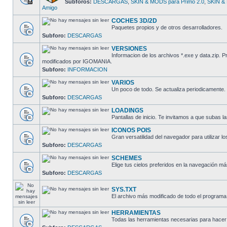
Subforos:
DESCARGAS
,
SKIN & MODS para Primo 2.0
,
SKIN & 
Amigo
COCHES 3D/2D
Paquetes propios y de otros desarrolladores.
Subforo:
DESCARGAS
VERSIONES
Informacion de los archivos *.exe y data.zip.
modificados por IGOMANIA.
Subforo:
INFORMACION
VARIOS
Un poco de todo. Se actualiza periodicamente.
Subforo:
DESCARGAS
LOADINGS
Pantallas de inicio. Te invitamos a que subas la
ICONOS POIS
Gran versatilidad del navegador para utilizar lo
Subforo:
DESCARGAS
SCHEMES
Elige tus cielos preferidos en la navegación má
Subforo:
DESCARGAS
SYS.TXT
El archivo más modificado de todo el programa
HERRAMIENTAS
Todas las herramientas necesarias para hacer 