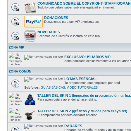
COMUNICADO SOBRE EL COPYRIGHT (STAFF IGOMAN
Todo lo que debes saber sobre la legalidad en internet.
DONACIONES
Donaciones para ser VIP o voluntarias
NOVEDADES
Creemos de tu interés la lectura de este hilo.
ZONA VIP
EXCLUSIVO USUARIOS VIP
Zona dedicada exclusivamente a los usuarios 
ZONA COMÚN
LO MÁS ESENCIAL
Te proponemos que empieces por aquí.
Subforos:
GUIAS BÁSICAS
,
VIDEO TUTORIALES
TALLER DEL SKIN 1 (lenguajes de programación: ui, lua,
Para quien quiera aprender a hacer skins.
TALLER DEL SKIN 2 (gráficos y trucos para el sys.txt)
El complemento perfecto del taller anterior.
RADARES
Radares de España, Europa y del mundo. España