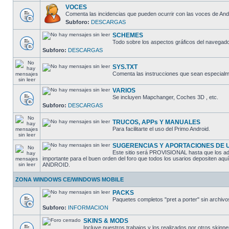
VOCES
Comenta las incidencias que pueden ocurrir con las voces de And
Subforo:
DESCARGAS
SCHEMES
Todo sobre los aspectos gráficos del navegado
Subforo:
DESCARGAS
SYS.TXT
Comenta las instrucciones que sean especialme
VARIOS
Se incluyen Mapchanger, Coches 3D , etc.
Subforo:
DESCARGAS
TRUCOS, APPs Y MANUALES
Para facilitarte el uso del Primo Android.
SUGERENCIAS Y APORTACIONES DE 
Este sitio será PROVISIONAL hasta que los adm
importante para el buen orden del foro que todos los usarios depositen aq
ANDROID.
ZONA WINDOWS CE/WINDOWS MOBILE
PACKS
Paquetes completos "pret a porter" sin arch
Subforo:
INFORMACION
SKINS & MODS
Incluye nuestros trabajos y los realizados por otros skinne