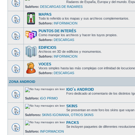
Radares de España, Europa y del mundo. España
Subforo:
DESCARGAS DE RADARES
MAPAS
Todo lo referido a los mapas y sus archivos complementarios.
Subforo:
INFORMACION
PUNTOS DE INTERÉS
Como manejar los archivos y hacer los tuyos propios.
Subforo:
DESCARGAS
EDIFICIOS
Archivos en 3D de edificios y monumentos.
Subforo:
INFORMACION
VOCES
Voces simples hasta las más complejas con infinidad de locucione
Subforo:
DESCARGAS
ZONA ANDROID
IGO´s ANDROID
Foro dedicado al comentario de los distintos I
Subforo:
iGO PRIMO
SKINS
Se presentan en este foro los skins que vayan
Subforos:
SKINS IGOMANIA
,
OTROS SKINS
PACKS
Se incluyen paquetes de diferentes resolucion
Subforo:
INFORMACION