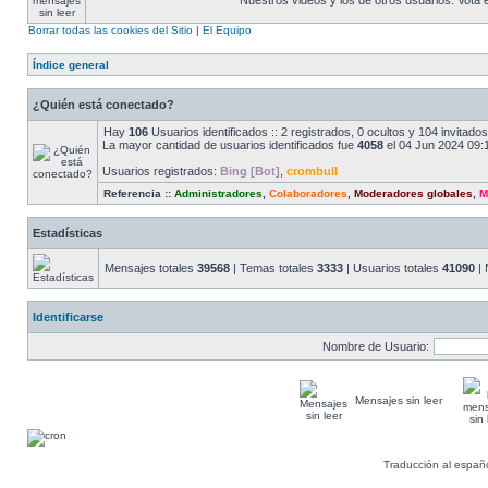
Nuestros videos y los de otros usuarios. Vota
Borrar todas las cookies del Sitio
|
El Equipo
Índice general
¿Quién está conectado?
Hay
106
Usuarios identificados :: 2 registrados, 0 ocultos y 104 invitad
La mayor cantidad de usuarios identificados fue
4058
el 04 Jun 2024 09:
Usuarios registrados:
Bing [Bot]
,
crombull
Referencia ::
Administradores
,
Colaboradores
,
Moderadores globales
,
M
Estadísticas
Mensajes totales
39568
| Temas totales
3333
| Usuarios totales
41090
| 
Identificarse
Nombre de Usuario:
Mensajes sin leer
Traducción al españ