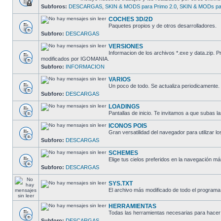
Subforos:
DESCARGAS
,
SKIN & MODS para Primo 2.0
,
SKIN & MODs par
COCHES 3D/2D
Paquetes propios y de otros desarrolladores.
Subforo:
DESCARGAS
VERSIONES
Informacion de los archivos *.exe y data.zip.
modificados por IGOMANIA.
Subforo:
INFORMACION
VARIOS
Un poco de todo. Se actualiza periodicamente.
Subforo:
DESCARGAS
LOADINGS
Pantallas de inicio. Te invitamos a que subas la
ICONOS POIS
Gran versatilidad del navegador para utilizar lo
Subforo:
DESCARGAS
SCHEMES
Elige tus cielos preferidos en la navegación má
Subforo:
DESCARGAS
SYS.TXT
El archivo más modificado de todo el programa
HERRAMIENTAS
Todas las herramientas necesarias para hacer 
Subforo:
DESCARGAS