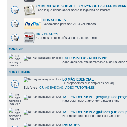
COMUNICADO SOBRE EL COPYRIGHT (STAFF IGOMAN
Todo lo que debes saber sobre la legalidad en internet.
DONACIONES
Donaciones para ser VIP o voluntarias
NOVEDADES
Creemos de tu interés la lectura de este hilo.
ZONA VIP
EXCLUSIVO USUARIOS VIP
Zona dedicada exclusivamente a los usuarios 
ZONA COMÚN
LO MÁS ESENCIAL
Te proponemos que empieces por aquí.
Subforos:
GUIAS BÁSICAS
,
VIDEO TUTORIALES
TALLER DEL SKIN 1 (lenguajes de progra
Para quien quiera aprender a hacer skins.
TALLER DEL SKIN 2 (gráficos y trucos pa
El complemento perfecto del taller anterior.
RADARES