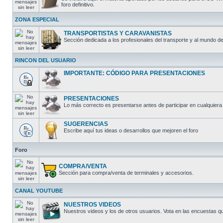
foro definitivo.
ZONA ESPECIAL
TRANSPORTISTAS Y CARAVANISTAS
Sección dedicada a los profesionales del transporte y al mundo de
RINCON DEL USUARIO
IMPORTANTE: CÓDIGO PARA PRESENTACIONES
PRESENTACIONES
Lo más correcto es presentarse antes de participar en cualquiera 
SUGERENCIAS
Escribe aquí tus ideas o desarrollos que mejoren el foro
Foro
COMPRA/VENTA
Sección para compra/venta de terminales y accesorios.
CANAL YOUTUBE
NUESTROS VIDEOS
Nuestros videos y los de otros usuarios. Vota en las encuestas q