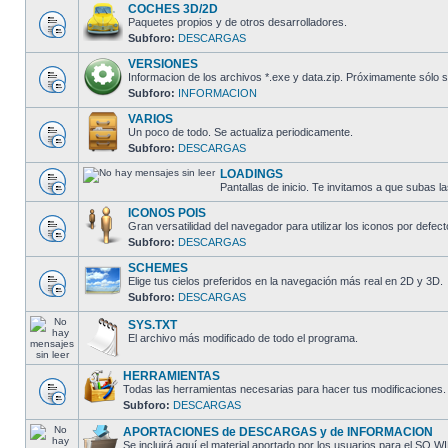
COCHES 3D/2D
Paquetes propios y de otros desarrolladores.
Subforo:
DESCARGAS
VERSIONES
Informacion de los archivos *.exe y data.zip. Próximamente sól
Subforo:
INFORMACION
VARIOS
Un poco de todo. Se actualiza periodicamente.
Subforo:
DESCARGAS
LOADINGS
Pantallas de inicio. Te invitamos a que subas la
ICONOS POIS
Gran versatilidad del navegador para utilizar los iconos por defect
Subforo:
DESCARGAS
SCHEMES
Elige tus cielos preferidos en la navegación más real en 2D y 3D.
Subforo:
DESCARGAS
SYS.TXT
El archivo más modificado de todo el programa.
HERRAMIENTAS
Todas las herramientas necesarias para hacer tus modificaciones.
Subforo:
DESCARGAS
APORTACIONES de DESCARGAS y de INFORMACION
Se incluirá aquí el material aportado por los usuarios para el S