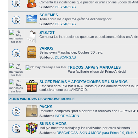
Comenta las incidencias que pueden ocurrir con las voces de And
Subforo:
DESCARGAS
SCHEMES
Todo sobre los aspectos gráficos del navegador.
Subforo:
DESCARGAS
SYS.TXT
Comenta las instrucciones que sean especialmente útiles en Andro
VARIOS
Se incluyen Mapchanger, Coches 3D , etc.
Subforo:
DESCARGAS
TRUCOS, APPs Y MANUALES
Para facilitarte el uso del Primo Android.
SUGERENCIAS Y APORTACIONES DE USUARIOS
Este sitio será PROVISIONAL hasta que los administradores lo ubi
exclusivamente para ANDROID.
ZONA WINDOWS CE/WINDOWS MOBILE
PACKS
Paquetes completos "pret a porter" sin archivos con COPYRIGH
Subforo:
INFORMACION
SKINS & MODS
Incluye nuestros trabajos y los realizados por otros skinners.
Subforos:
DESCARGAS
,
SKIN & MODS para Primo 2.0
,
SKIN & 