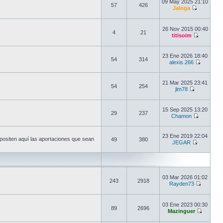
09 May 2025 21:10
57
426
Jaloga
26 Nov 2015 00:40
4
21
titisoim
23 Ene 2026 18:40
54
314
alexis.266
21 Mar 2025 23:41
54
254
jlm78
15 Sep 2025 13:20
29
237
Chamon
23 Ene 2019 22:04
epositen aquí las aportaciones que sean
49
380
JEGAR
03 Mar 2026 01:02
243
2918
Rayden73
03 Ene 2023 00:30
89
2696
Mazinguer