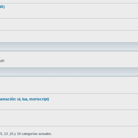
IA)
VIP.
mación: ui, lua, mortscript)
, 13 ,15 y 16 categorías actuales.