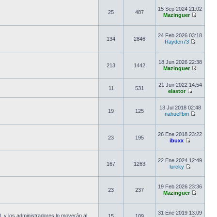
15 Sep 2024 21:02
25
487
Mazinguer
24 Feb 2026 03:18
134
2846
Rayden73
18 Jun 2026 22:38
213
1442
Mazinguer
21 Jun 2022 14:54
11
531
elastor
13 Jul 2018 02:48
19
125
nahuelfbm
26 Ene 2018 23:22
23
195
ibuxx
22 Ene 2024 12:49
167
1263
lurcky
19 Feb 2026 23:36
23
237
Mazinguer
31 Ene 2019 13:09
 y los administradores lo moverán al
15
109