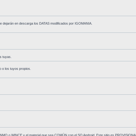
o se dejarán en descarga los DATAS modificados por IGOMANIA.
s tuyas.
o o los tuyos propios.
O WINMO o WINCE y el material que sea COMÚN con el SO Android. Este sitio es PROVISIONAL