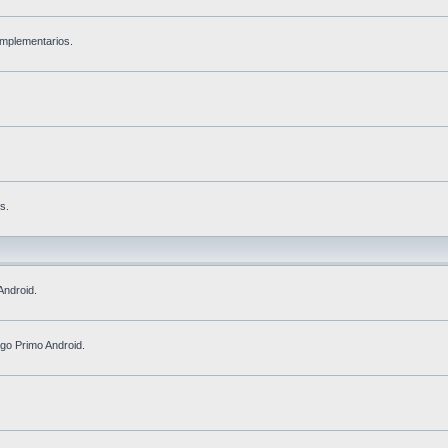
omplementarios.
s.
Android.
go Primo Android.