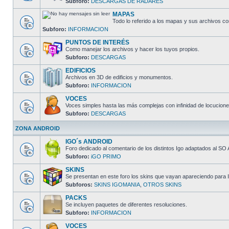
Subforo:
DESCARGAS DE RADARES
MAPAS
Todo lo referido a los mapas y sus archivos c
Subforo:
INFORMACION
PUNTOS DE INTERÉS
Como manejar los archivos y hacer los tuyos propios.
Subforo:
DESCARGAS
EDIFICIOS
Archivos en 3D de edificios y monumentos.
Subforo:
INFORMACION
VOCES
Voces simples hasta las más complejas con infinidad de locucione
Subforo:
DESCARGAS
ZONA ANDROID
IGO´s ANDROID
Foro dedicado al comentario de los distintos Igo adaptados al SO 
Subforo:
iGO PRIMO
SKINS
Se presentan en este foro los skins que vayan apareciendo para I
Subforos:
SKINS IGOMANIA
,
OTROS SKINS
PACKS
Se incluyen paquetes de diferentes resoluciones.
Subforo:
INFORMACION
VOCES