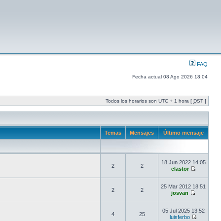
FAQ
Fecha actual 08 Ago 2026 18:04
Todos los horarios son UTC + 1 hora [
DST
]
Temas
Mensajes
Último mensaje
18 Jun 2022 14:05
2
2
elastor
25 Mar 2012 18:51
2
2
josvan
05 Jul 2025 13:52
4
25
luisferbo