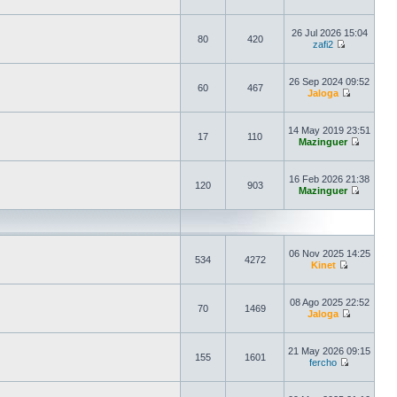
26 Jul 2026 15:04
80
420
zafi2
26 Sep 2024 09:52
60
467
Jaloga
14 May 2019 23:51
17
110
Mazinguer
16 Feb 2026 21:38
120
903
Mazinguer
06 Nov 2025 14:25
534
4272
Kinet
08 Ago 2025 22:52
70
1469
Jaloga
21 May 2026 09:15
155
1601
fercho