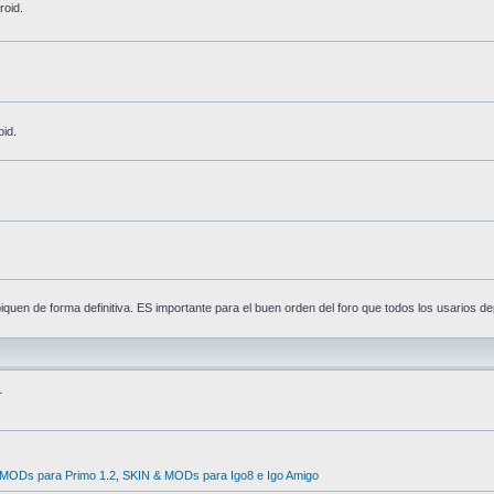
roid.
id.
quen de forma definitiva. ES importante para el buen orden del foro que todos los usarios d
T
MODs para Primo 1.2
,
SKIN & MODs para Igo8 e Igo Amigo