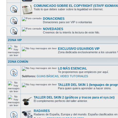
COMUNICADO SOBRE EL COPYRIGHT (STAFF IGOMAN
Todo lo que debes saber sobre la legalidad en internet.
DONACIONES
Donaciones para ser VIP o voluntarias
NOVEDADES
Creemos de tu interés la lectura de este hilo.
ZONA VIP
EXCLUSIVO USUARIOS VIP
Zona dedicada exclusivamente a los usuarios 
ZONA COMÚN
LO MÁS ESENCIAL
Te proponemos que empieces por aquí.
Subforos:
GUIAS BÁSICAS
,
VIDEO TUTORIALES
TALLER DEL SKIN 1 (lenguajes de progra
Para quien quiera aprender a hacer skins.
TALLER DEL SKIN 2 (gráficos y trucos para el sys.txt)
El complemento perfecto del taller anterior.
RADARES
Radares de España, Europa y del mundo. España clasificados en 5