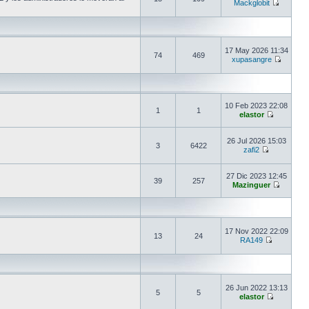
Mackglobit
17 May 2026 11:34
74
469
xupasangre
10 Feb 2023 22:08
1
1
elastor
26 Jul 2026 15:03
3
6422
zafi2
27 Dic 2023 12:45
39
257
Mazinguer
17 Nov 2022 22:09
13
24
RA149
26 Jun 2022 13:13
5
5
elastor