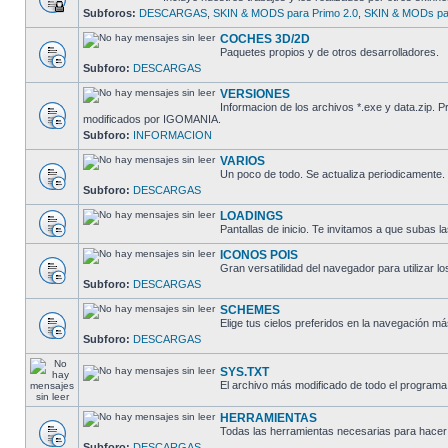
Subforos:
DESCARGAS
,
SKIN & MODS para Primo 2.0
,
SKIN & MODs par
COCHES 3D/2D
Paquetes propios y de otros desarrolladores.
Subforo:
DESCARGAS
VERSIONES
Informacion de los archivos *.exe y data.zip.
modificados por IGOMANIA.
Subforo:
INFORMACION
VARIOS
Un poco de todo. Se actualiza periodicamente.
Subforo:
DESCARGAS
LOADINGS
Pantallas de inicio. Te invitamos a que subas la
ICONOS POIS
Gran versatilidad del navegador para utilizar lo
Subforo:
DESCARGAS
SCHEMES
Elige tus cielos preferidos en la navegación má
Subforo:
DESCARGAS
SYS.TXT
El archivo más modificado de todo el programa
HERRAMIENTAS
Todas las herramientas necesarias para hacer 
Subforo:
DESCARGAS