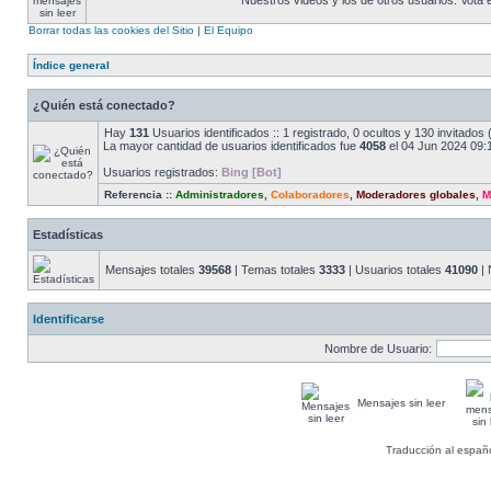
Nuestros videos y los de otros usuarios. Vota
Borrar todas las cookies del Sitio
|
El Equipo
Índice general
¿Quién está conectado?
Hay
131
Usuarios identificados :: 1 registrado, 0 ocultos y 130 invitado
La mayor cantidad de usuarios identificados fue
4058
el 04 Jun 2024 09:
Usuarios registrados:
Bing [Bot]
Referencia ::
Administradores
,
Colaboradores
,
Moderadores globales
,
M
Estadísticas
Mensajes totales
39568
| Temas totales
3333
| Usuarios totales
41090
| 
Identificarse
Nombre de Usuario:
Mensajes sin leer
Traducción al españ