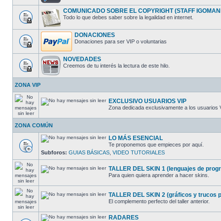
COMUNICADO SOBRE EL COPYRIGHT (STAFF IGOMAN
Todo lo que debes saber sobre la legalidad en internet.
DONACIONES
Donaciones para ser VIP o voluntarias
NOVEDADES
Creemos de tu interés la lectura de este hilo.
ZONA VIP
EXCLUSIVO USUARIOS VIP
Zona dedicada exclusivamente a los usuarios 
ZONA COMÚN
LO MÁS ESENCIAL
Te proponemos que empieces por aquí.
Subforos:
GUIAS BÁSICAS
,
VIDEO TUTORIALES
TALLER DEL SKIN 1 (lenguajes de progra
Para quien quiera aprender a hacer skins.
TALLER DEL SKIN 2 (gráficos y trucos pa
El complemento perfecto del taller anterior.
RADARES