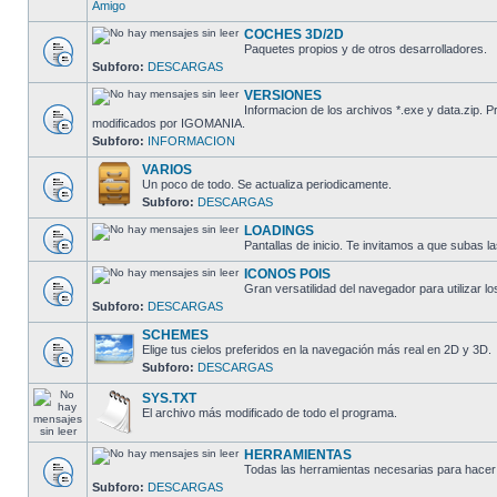
Amigo
COCHES 3D/2D
Paquetes propios y de otros desarrolladores.
Subforo:
DESCARGAS
VERSIONES
Informacion de los archivos *.exe y data.zip.
modificados por IGOMANIA.
Subforo:
INFORMACION
VARIOS
Un poco de todo. Se actualiza periodicamente.
Subforo:
DESCARGAS
LOADINGS
Pantallas de inicio. Te invitamos a que subas la
ICONOS POIS
Gran versatilidad del navegador para utilizar lo
Subforo:
DESCARGAS
SCHEMES
Elige tus cielos preferidos en la navegación más real en 2D y 3D.
Subforo:
DESCARGAS
SYS.TXT
El archivo más modificado de todo el programa.
HERRAMIENTAS
Todas las herramientas necesarias para hacer 
Subforo:
DESCARGAS