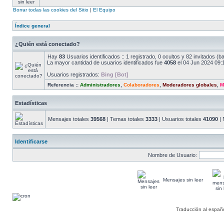
Borrar todas las cookies del Sitio
|
El Equipo
Índice general
¿Quién está conectado?
Hay
83
Usuarios identificados :: 1 registrado, 0 ocultos y 82 invitados (
La mayor cantidad de usuarios identificados fue
4058
el 04 Jun 2024 09:
Usuarios registrados:
Bing [Bot]
Referencia ::
Administradores
,
Colaboradores
,
Moderadores globales
,
M
Estadísticas
Mensajes totales
39568
| Temas totales
3333
| Usuarios totales
41090
| 
Identificarse
Nombre de Usuario:
Mensajes sin leer
Traducción al españ