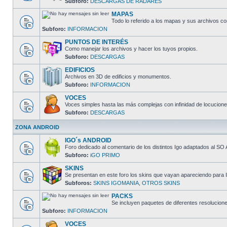
Subforo:
DESCARGAS DE RADARES
MAPAS
Todo lo referido a los mapas y sus archivos c
Subforo:
INFORMACION
PUNTOS DE INTERÉS
Como manejar los archivos y hacer los tuyos propios.
Subforo:
DESCARGAS
EDIFICIOS
Archivos en 3D de edificios y monumentos.
Subforo:
INFORMACION
VOCES
Voces simples hasta las más complejas con infinidad de locucione
Subforo:
DESCARGAS
ZONA ANDROID
IGO´s ANDROID
Foro dedicado al comentario de los distintos Igo adaptados al SO 
Subforo:
iGO PRIMO
SKINS
Se presentan en este foro los skins que vayan apareciendo para I
Subforos:
SKINS IGOMANIA
,
OTROS SKINS
PACKS
Se incluyen paquetes de diferentes resolucion
Subforo:
INFORMACION
VOCES