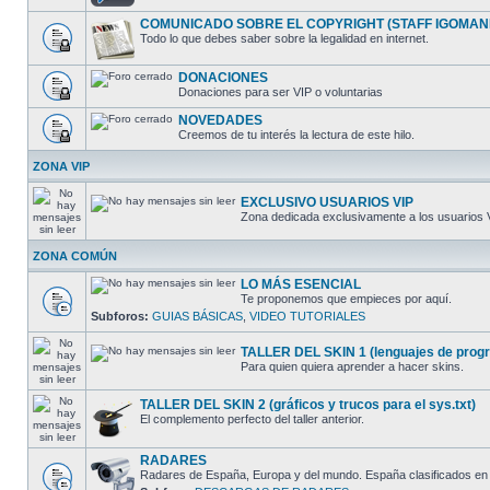
COMUNICADO SOBRE EL COPYRIGHT (STAFF IGOMAN
Todo lo que debes saber sobre la legalidad en internet.
DONACIONES
Donaciones para ser VIP o voluntarias
NOVEDADES
Creemos de tu interés la lectura de este hilo.
ZONA VIP
EXCLUSIVO USUARIOS VIP
Zona dedicada exclusivamente a los usuarios 
ZONA COMÚN
LO MÁS ESENCIAL
Te proponemos que empieces por aquí.
Subforos:
GUIAS BÁSICAS
,
VIDEO TUTORIALES
TALLER DEL SKIN 1 (lenguajes de progra
Para quien quiera aprender a hacer skins.
TALLER DEL SKIN 2 (gráficos y trucos para el sys.txt)
El complemento perfecto del taller anterior.
RADARES
Radares de España, Europa y del mundo. España clasificados en 5