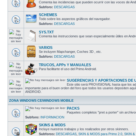
Comenta las incidencias que pueden ocurrir con las voces de And
Subforo:
DESCARGAS
SCHEMES
Todo sobre los aspectos gráficos del navegador.
Subforo:
DESCARGAS
SYS.TXT
Comenta las instrucciones que sean especialmente útiles en Andro
VARIOS
Se incluyen Mapchanger, Coches 3D , etc.
Subforo:
DESCARGAS
TRUCOS, APPs Y MANUALES
Para facilitarte el uso del Primo Android.
SUGERENCIAS Y APORTACIONES DE 
Este sitio será PROVISIONAL hasta que los adm
importante para el buen orden del foro que todos los usarios depositen aq
ANDROID.
ZONA WINDOWS CE/WINDOWS MOBILE
PACKS
Paquetes completos "pret a porter" sin arch
Subforo:
INFORMACION
SKINS & MODS
Incluye nuestros trabajos y los realizados por otros skinners.
Subforos:
DESCARGAS
,
SKIN & MODS para Primo 2.0
,
SKIN & 