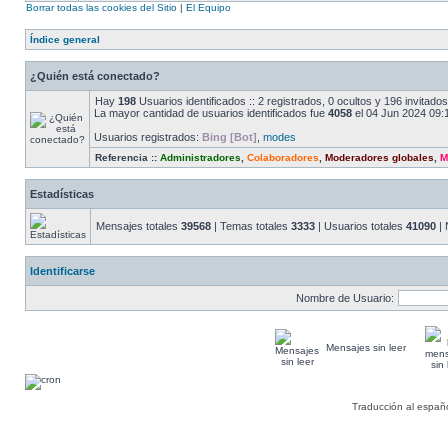
Borrar todas las cookies del Sitio
|
El Equipo
Índice general
¿Quién está conectado?
Hay
198
Usuarios identificados :: 2 registrados, 0 ocultos y 196 invitad
La mayor cantidad de usuarios identificados fue
4058
el 04 Jun 2024 09:
Usuarios registrados:
Bing [Bot]
,
modes
Referencia ::
Administradores
,
Colaboradores
,
Moderadores globales
,
M
Estadísticas
Mensajes totales
39568
| Temas totales
3333
| Usuarios totales
41090
| 
Identificarse
Nombre de Usuario:
Mensajes sin leer
Traducción al españ