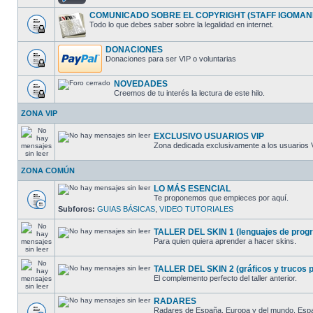
COMUNICADO SOBRE EL COPYRIGHT (STAFF IGOMAN
Todo lo que debes saber sobre la legalidad en internet.
DONACIONES
Donaciones para ser VIP o voluntarias
NOVEDADES
Creemos de tu interés la lectura de este hilo.
ZONA VIP
EXCLUSIVO USUARIOS VIP
Zona dedicada exclusivamente a los usuarios 
ZONA COMÚN
LO MÁS ESENCIAL
Te proponemos que empieces por aquí.
Subforos:
GUIAS BÁSICAS
,
VIDEO TUTORIALES
TALLER DEL SKIN 1 (lenguajes de progra
Para quien quiera aprender a hacer skins.
TALLER DEL SKIN 2 (gráficos y trucos pa
El complemento perfecto del taller anterior.
RADARES
Radares de España, Europa y del mundo. España