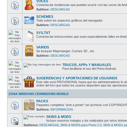
VOCES
Comenta las incidencias que pueden ocurrir con las voces de And
Subforo:
DESCARGAS
SCHEMES
Todo sobre los aspectos gráficos del navegador.
Subforo:
DESCARGAS
SYS.TXT
Comenta las instrucciones que sean especialmente útiles en Andro
VARIOS
Se incluyen Mapchanger, Coches 3D , etc.
Subforo:
DESCARGAS
TRUCOS, APPs Y MANUALES
Para facilitarte el uso del Primo Android.
SUGERENCIAS Y APORTACIONES DE USUARIOS
Este sitio será PROVISIONAL hasta que los administradores lo ubi
orden del foro que todos los usarios depositen aquí las aporta
ZONA WINDOWS CE/WINDOWS MOBILE
PACKS
Paquetes completos "pret a porter" sin archivos con COPYRIGH
Subforo:
INFORMACION
SKINS & MODS
Incluye nuestros trabajos y los realizados por otros skinne
Subforos:
DESCARGAS
,
SKIN & MODS para Primo 2.0
,
SKIN & MODs par