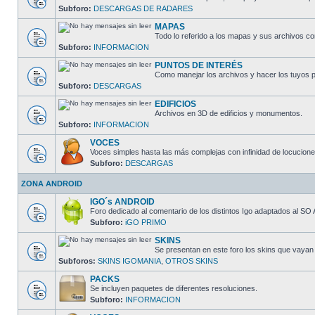
Subforo:
DESCARGAS DE RADARES
MAPAS
Todo lo referido a los mapas y sus archivos c
Subforo:
INFORMACION
PUNTOS DE INTERÉS
Como manejar los archivos y hacer los tuyos p
Subforo:
DESCARGAS
EDIFICIOS
Archivos en 3D de edificios y monumentos.
Subforo:
INFORMACION
VOCES
Voces simples hasta las más complejas con infinidad de locucione
Subforo:
DESCARGAS
ZONA ANDROID
IGO´s ANDROID
Foro dedicado al comentario de los distintos Igo adaptados al SO 
Subforo:
iGO PRIMO
SKINS
Se presentan en este foro los skins que vayan
Subforos:
SKINS IGOMANIA
,
OTROS SKINS
PACKS
Se incluyen paquetes de diferentes resoluciones.
Subforo:
INFORMACION