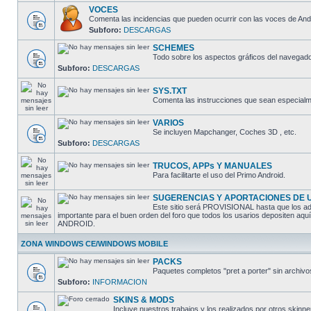
VOCES
Comenta las incidencias que pueden ocurrir con las voces de And
Subforo:
DESCARGAS
SCHEMES
Todo sobre los aspectos gráficos del navegado
Subforo:
DESCARGAS
SYS.TXT
Comenta las instrucciones que sean especialme
VARIOS
Se incluyen Mapchanger, Coches 3D , etc.
Subforo:
DESCARGAS
TRUCOS, APPs Y MANUALES
Para facilitarte el uso del Primo Android.
SUGERENCIAS Y APORTACIONES DE 
Este sitio será PROVISIONAL hasta que los adm
importante para el buen orden del foro que todos los usarios depositen aq
ANDROID.
ZONA WINDOWS CE/WINDOWS MOBILE
PACKS
Paquetes completos "pret a porter" sin arch
Subforo:
INFORMACION
SKINS & MODS
Incluye nuestros trabajos y los realizados por otros skinne