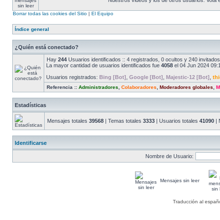
Nuestros videos y los de otros usuarios. Vota
Borrar todas las cookies del Sitio
|
El Equipo
Índice general
¿Quién está conectado?
Hay
244
Usuarios identificados :: 4 registrados, 0 ocultos y 240 invitad
La mayor cantidad de usuarios identificados fue
4058
el 04 Jun 2024 09:
Usuarios registrados:
Bing [Bot]
,
Google [Bot]
,
Majestic-12 [Bot]
,
th
Referencia ::
Administradores
,
Colaboradores
,
Moderadores globales
,
M
Estadísticas
Mensajes totales
39568
| Temas totales
3333
| Usuarios totales
41090
| 
Identificarse
Nombre de Usuario:
Mensajes sin leer
Traducción al españ