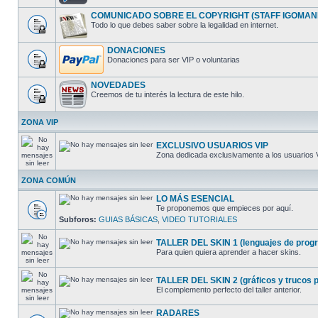
COMUNICADO SOBRE EL COPYRIGHT (STAFF IGOMAN
Todo lo que debes saber sobre la legalidad en internet.
DONACIONES
Donaciones para ser VIP o voluntarias
NOVEDADES
Creemos de tu interés la lectura de este hilo.
ZONA VIP
EXCLUSIVO USUARIOS VIP
Zona dedicada exclusivamente a los usuarios 
ZONA COMÚN
LO MÁS ESENCIAL
Te proponemos que empieces por aquí.
Subforos:
GUIAS BÁSICAS
,
VIDEO TUTORIALES
TALLER DEL SKIN 1 (lenguajes de progra
Para quien quiera aprender a hacer skins.
TALLER DEL SKIN 2 (gráficos y trucos pa
El complemento perfecto del taller anterior.
RADARES