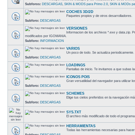
Subforos:
DESCARGAS
,
SKIN & MODS para Primo 2.0
,
SKIN & MODs par
COCHES 3D/2D
Paquetes propios y de otros desarrolladores.
Subforo:
DESCARGAS
VERSIONES
Informacion de los archivos *.exe y data.zip.
modificados por IGOMANIA.
Subforo:
INFORMACION
VARIOS
Un poco de todo. Se actualiza periodicamente.
Subforo:
DESCARGAS
LOADINGS
Pantallas de inicio. Te invitamos a que subas la
ICONOS POIS
Gran versatilidad del navegador para utilizar lo
Subforo:
DESCARGAS
SCHEMES
Elige tus cielos preferidos en la navegación má
Subforo:
DESCARGAS
SYS.TXT
El archivo más modificado de todo el programa
HERRAMIENTAS
Todas las herramientas necesarias para hacer 
Subforo:
DESCARGAS