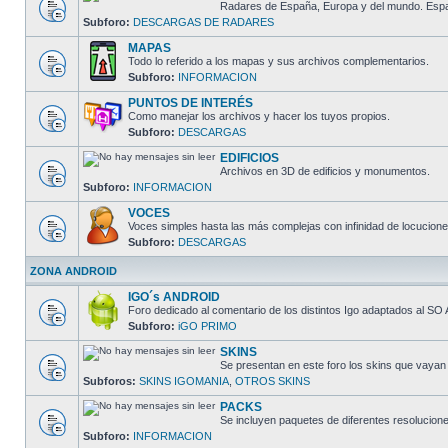
Radares de España, Europa y del mundo. España
Subforo:
DESCARGAS DE RADARES
MAPAS
Todo lo referido a los mapas y sus archivos complementarios.
Subforo:
INFORMACION
PUNTOS DE INTERÉS
Como manejar los archivos y hacer los tuyos propios.
Subforo:
DESCARGAS
EDIFICIOS
Archivos en 3D de edificios y monumentos.
Subforo:
INFORMACION
VOCES
Voces simples hasta las más complejas con infinidad de locucione
Subforo:
DESCARGAS
ZONA ANDROID
IGO´s ANDROID
Foro dedicado al comentario de los distintos Igo adaptados al SO 
Subforo:
iGO PRIMO
SKINS
Se presentan en este foro los skins que vayan
Subforos:
SKINS IGOMANIA
,
OTROS SKINS
PACKS
Se incluyen paquetes de diferentes resolucion
Subforo:
INFORMACION