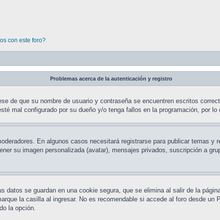
os con este foro?
Problemas acerca de la autenticación y registro
rese de que su nombre de usuario y contraseña se encuentren escritos correc
sté mal configurado por su dueño y/o tenga fallos en la programación, por lo 
 moderadores. En algunos casos necesitará registrarse para publicar temas y 
 tener su imagen personalizada (avatar), mensajes privados, suscripción a g
us datos se guardan en una cookie segura, que se elimina al salir de la pági
que la casilla al ingresar. No es recomendable si accede al foro desde un PC
ado la opción.