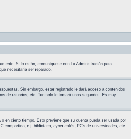
tamente. Si lo están, comuníquese con La Administración para
que necesitaría ser reparado.
respuestas. Sin embargo, estar registrado le dará acceso a contenidos
rupos de usuarios, etc. Tan solo le tomará unos segundos. Es muy
na o en cierto tiempo. Esto previene que su cuenta pueda ser usada por
 compartido, e.j. biblioteca, cyber-cafés, PC's de universidades, etc.