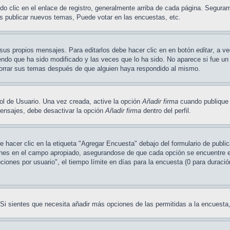
o clic en el enlace de registro, generalmente arriba de cada página. Seguram
s publicar nuevos temas, Puede votar en las encuestas, etc.
sus propios mensajes. Para editarlos debe hacer clic en en botón
editar
, a v
ndo que ha sido modificado y las veces que lo ha sido. No aparece si fue un 
borrar sus temas después de que alguien haya respondido al mismo.
ol de Usuario. Una vez creada, active la opción
Añadir firma
cuando publique 
 mensajes, debe desactivar la opción
Añadir firma
dentro del perfil.
hacer clic en la etiqueta "Agregar Encuesta" debajo del formulario de publica
ones en el campo apropiado, asegurandose de que cada opción se encuentre en 
ones por usuario", el tiempo límite en días para la encuesta (0 para duración 
. Si sientes que necesita añadir más opciones de las permitidas a la encuest