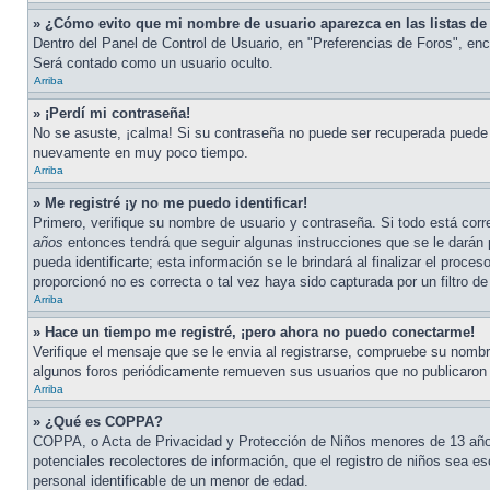
» ¿Cómo evito que mi nombre de usuario aparezca en las listas de 
Dentro del Panel de Control de Usuario, en "Preferencias de Foros", enc
Será contado como un usuario oculto.
Arriba
» ¡Perdí mi contraseña!
No se asuste, ¡calma! Si su contraseña no puede ser recuperada puede de
nuevamente en muy poco tiempo.
Arriba
» Me registré ¡y no me puedo identificar!
Primero, verifique su nombre de usuario y contraseña. Si todo está corr
años
entonces tendrá que seguir algunas instrucciones que se le darán 
pueda identificarte; esta información se le brindará al finalizar el proce
proporcionó no es correcta o tal vez haya sido capturada por un filtro 
Arriba
» Hace un tiempo me registré, ¡pero ahora no puedo conectarme!
Verifique el mensaje que se le envia al registrarse, compruebe su nombr
algunos foros periódicamente remueven sus usuarios que no publicaron me
Arriba
» ¿Qué es COPPA?
COPPA, o Acta de Privacidad y Protección de Niños menores de 13 años d
potenciales recolectores de información, que el registro de niños sea es
personal identificable de un menor de edad.