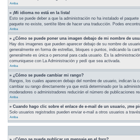
Arriba
» ¡Mi idioma no está en la lista!
Esto se puede deber a que la administración no ha instalado el paquete d
paquete no existe, sentíte libre de hacer una traducción. Podes encontrar
Arriba
» ¿Cómo se puede poner una imagen debajo de mi nombre de usu
Hay dos imagenes que pueden aparecer debajo de su nombre de usuario cu
generalmente en forma de estrellas, bloques o puntos, indicando la ca
generalmete es única o personal para cada usuario. Es la administració
comuniquese con La Administración y pedí que sea activada.
Arriba
» ¿Cómo se puede cambiar mi rango?
Rangos, los cuales aparecen debajo del nombre de usuario, indican la ca
cambiar su rango directamente ya que está determinado por la administr
moderadores o administradores reducirán el número de publicaciones re
Arriba
» Cuando hago clic sobre el enlace de e-mail de un usuario, ¡me pi
Solo usuarios registrados pueden enviar e-mail a otros usuarios a través 
Arriba
» ¿Cómo se puede publicar un mensaje en el foro?