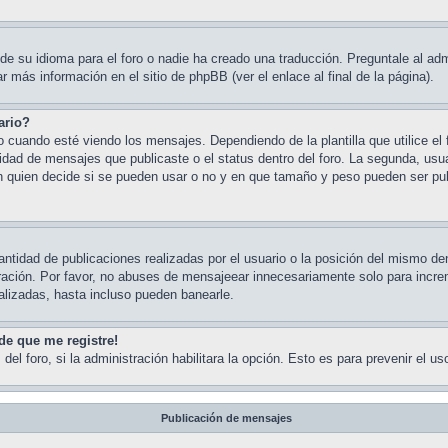
e su idioma para el foro o nadie ha creado una traducción. Preguntale al admi
 más información en el sitio de phpBB (ver el enlace al final de la página).
ario?
ando esté viendo los mensajes. Dependiendo de la plantilla que utilice el fo
ntidad de mensajes que publicaste o el status dentro del foro. La segunda, 
n quien decide si se pueden usar o no y en que tamaño y peso pueden ser pub
ntidad de publicaciones realizadas por el usuario o la posición del mismo den
ación. Por favor, no abuses de mensajeear innecesariamente solo para increm
alizadas, hasta incluso pueden banearle.
de que me registre!
del foro, si la administración habilitara la opción. Esto es para prevenir el 
Publicación de mensajes