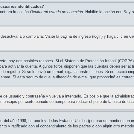
usuarios identificados?
ontrará la opción
Ocultar mi estado de conexión
. Habilite la opción con
SI
y s
sactivarla o cambiarla. Visite la página de ingreso (login) y haga clic en
Ol
ecto, hay dos posibles razones. Si el Sistema de Protección Infantil (COPPA) 
para activar la cuenta. Algunos foros disponen que las cuentas deben ser ac
so de registro. Si se le envió un e-mail, siga las instrucciones. Si no recibió 
de spam. Si está seguro de que la dirección de e-mail que proporcinó es corre
e de usuario y contraseña y vuelva a intentarlo. Es posible que la administr
nsajes por cierto periodo de tiempo para reducir el peso de la base de datos
el año 1998, es una ley de los Estados Unidos (por eso se mantiene en inglés
crito y ratificado con el concentimiento de los padres o con algún otro métod