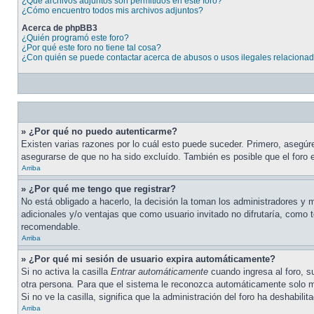
¿Qué archivos adjuntos son permitidos en este foro?
¿Cómo encuentro todos mis archivos adjuntos?
Acerca de phpBB3
¿Quién programó este foro?
¿Por qué este foro no tiene tal cosa?
¿Con quién se puede contactar acerca de abusos o usos ilegales relacionad
» ¿Por qué no puedo autenticarme?
Existen varias razones por lo cuál esto puede suceder. Primero, asegú
asegurarse de que no ha sido excluído. También es posible que el foro e
Arriba
» ¿Por qué me tengo que registrar?
No está obligado a hacerlo, la decisión la toman los administradores y
adicionales y/o ventajas que como usuario invitado no difrutaría, como
recomendable.
Arriba
» ¿Por qué mi sesión de usuario expira automáticamente?
Si no activa la casilla
Entrar automáticamente
cuando ingresa al foro, s
otra persona. Para que el sistema le reconozca automáticamente solo mar
Si no ve la casilla, significa que la administración del foro ha deshabilit
Arriba