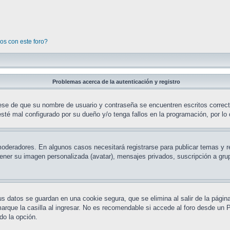
os con este foro?
Problemas acerca de la autenticación y registro
rese de que su nombre de usuario y contraseña se encuentren escritos correc
sté mal configurado por su dueño y/o tenga fallos en la programación, por lo 
 moderadores. En algunos casos necesitará registrarse para publicar temas y 
 tener su imagen personalizada (avatar), mensajes privados, suscripción a g
us datos se guardan en una cookie segura, que se elimina al salir de la pági
que la casilla al ingresar. No es recomendable si accede al foro desde un PC
ado la opción.