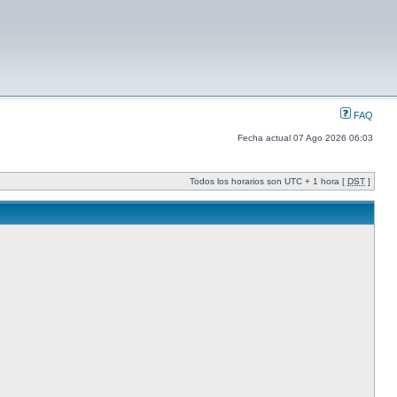
FAQ
Fecha actual 07 Ago 2026 06:03
Todos los horarios son UTC + 1 hora [
DST
]