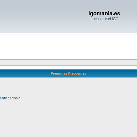
igomania.es
Locos por el iGO
Preguntas Frecuentes
entificados?