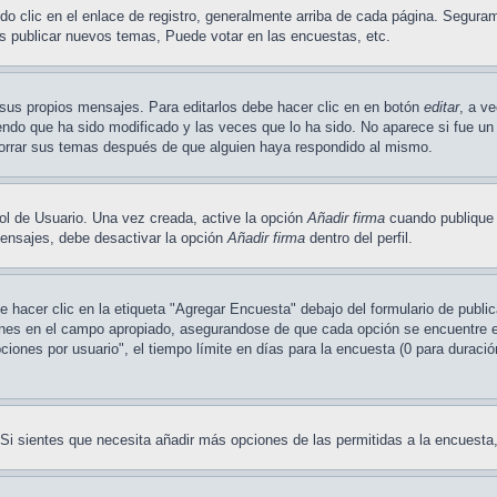
o clic en el enlace de registro, generalmente arriba de cada página. Seguram
s publicar nuevos temas, Puede votar en las encuestas, etc.
sus propios mensajes. Para editarlos debe hacer clic en en botón
editar
, a v
ndo que ha sido modificado y las veces que lo ha sido. No aparece si fue un 
borrar sus temas después de que alguien haya respondido al mismo.
ol de Usuario. Una vez creada, active la opción
Añadir firma
cuando publique 
 mensajes, debe desactivar la opción
Añadir firma
dentro del perfil.
hacer clic en la etiqueta "Agregar Encuesta" debajo del formulario de publica
ones en el campo apropiado, asegurandose de que cada opción se encuentre en 
ones por usuario", el tiempo límite en días para la encuesta (0 para duración 
. Si sientes que necesita añadir más opciones de las permitidas a la encuest