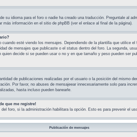
e su idioma para el foro o nadie ha creado una traducción. Preguntale al admi
 más información en el sitio de phpBB (ver el enlace al final de la página).
ario?
ando esté viendo los mensajes. Dependiendo de la plantilla que utilice el fo
ntidad de mensajes que publicaste o el status dentro del foro. La segunda, 
n quien decide si se pueden usar o no y en que tamaño y peso pueden ser pub
ntidad de publicaciones realizadas por el usuario o la posición del mismo den
ación. Por favor, no abuses de mensajeear innecesariamente solo para increm
alizadas, hasta incluso pueden banearle.
de que me registre!
del foro, si la administración habilitara la opción. Esto es para prevenir el 
Publicación de mensajes