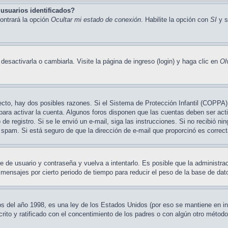
usuarios identificados?
ontrará la opción
Ocultar mi estado de conexión
. Habilite la opción con
SI
y s
sactivarla o cambiarla. Visite la página de ingreso (login) y haga clic en
Ol
ecto, hay dos posibles razones. Si el Sistema de Protección Infantil (COPPA) 
para activar la cuenta. Algunos foros disponen que las cuentas deben ser ac
so de registro. Si se le envió un e-mail, siga las instrucciones. Si no recibió 
de spam. Si está seguro de que la dirección de e-mail que proporcinó es corre
e de usuario y contraseña y vuelva a intentarlo. Es posible que la administr
nsajes por cierto periodo de tiempo para reducir el peso de la base de datos
el año 1998, es una ley de los Estados Unidos (por eso se mantiene en inglés
crito y ratificado con el concentimiento de los padres o con algún otro métod