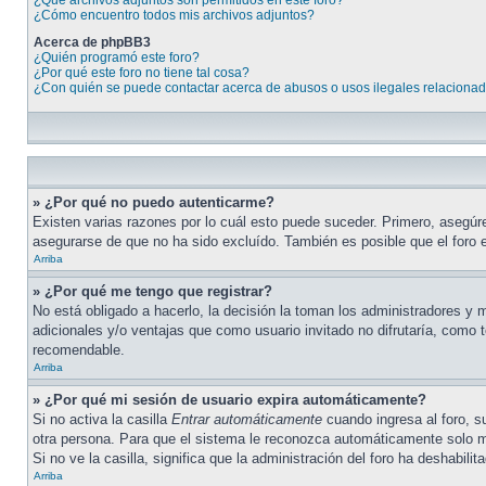
¿Qué archivos adjuntos son permitidos en este foro?
¿Cómo encuentro todos mis archivos adjuntos?
Acerca de phpBB3
¿Quién programó este foro?
¿Por qué este foro no tiene tal cosa?
¿Con quién se puede contactar acerca de abusos o usos ilegales relacionad
» ¿Por qué no puedo autenticarme?
Existen varias razones por lo cuál esto puede suceder. Primero, asegú
asegurarse de que no ha sido excluído. También es posible que el foro e
Arriba
» ¿Por qué me tengo que registrar?
No está obligado a hacerlo, la decisión la toman los administradores y
adicionales y/o ventajas que como usuario invitado no difrutaría, como
recomendable.
Arriba
» ¿Por qué mi sesión de usuario expira automáticamente?
Si no activa la casilla
Entrar automáticamente
cuando ingresa al foro, s
otra persona. Para que el sistema le reconozca automáticamente solo mar
Si no ve la casilla, significa que la administración del foro ha deshabilit
Arriba