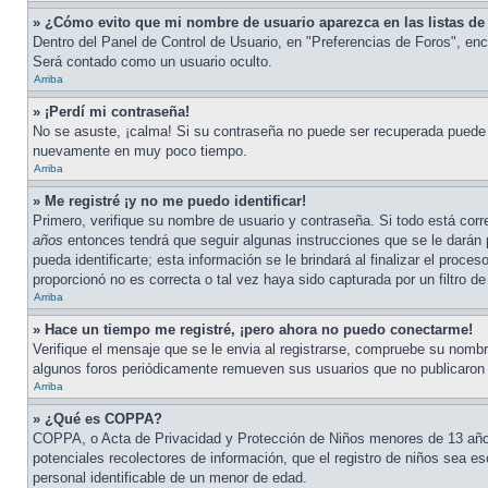
» ¿Cómo evito que mi nombre de usuario aparezca en las listas de 
Dentro del Panel de Control de Usuario, en "Preferencias de Foros", enc
Será contado como un usuario oculto.
Arriba
» ¡Perdí mi contraseña!
No se asuste, ¡calma! Si su contraseña no puede ser recuperada puede de
nuevamente en muy poco tiempo.
Arriba
» Me registré ¡y no me puedo identificar!
Primero, verifique su nombre de usuario y contraseña. Si todo está corr
años
entonces tendrá que seguir algunas instrucciones que se le darán 
pueda identificarte; esta información se le brindará al finalizar el proce
proporcionó no es correcta o tal vez haya sido capturada por un filtro 
Arriba
» Hace un tiempo me registré, ¡pero ahora no puedo conectarme!
Verifique el mensaje que se le envia al registrarse, compruebe su nombr
algunos foros periódicamente remueven sus usuarios que no publicaron me
Arriba
» ¿Qué es COPPA?
COPPA, o Acta de Privacidad y Protección de Niños menores de 13 años d
potenciales recolectores de información, que el registro de niños sea es
personal identificable de un menor de edad.