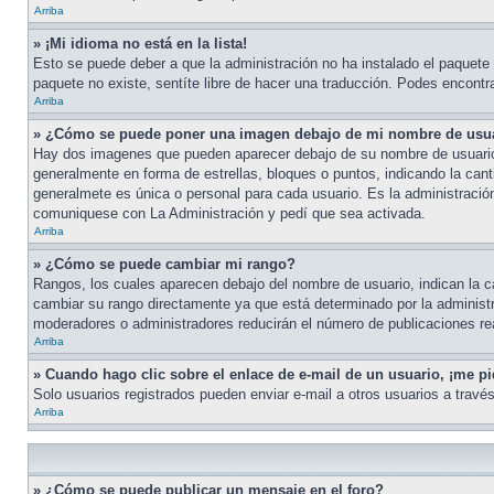
Arriba
» ¡Mi idioma no está en la lista!
Esto se puede deber a que la administración no ha instalado el paquete d
paquete no existe, sentíte libre de hacer una traducción. Podes encontrar
Arriba
» ¿Cómo se puede poner una imagen debajo de mi nombre de usu
Hay dos imagenes que pueden aparecer debajo de su nombre de usuario cu
generalmente en forma de estrellas, bloques o puntos, indicando la ca
generalmete es única o personal para cada usuario. Es la administració
comuniquese con La Administración y pedí que sea activada.
Arriba
» ¿Cómo se puede cambiar mi rango?
Rangos, los cuales aparecen debajo del nombre de usuario, indican la ca
cambiar su rango directamente ya que está determinado por la administr
moderadores o administradores reducirán el número de publicaciones re
Arriba
» Cuando hago clic sobre el enlace de e-mail de un usuario, ¡me pi
Solo usuarios registrados pueden enviar e-mail a otros usuarios a través 
Arriba
» ¿Cómo se puede publicar un mensaje en el foro?